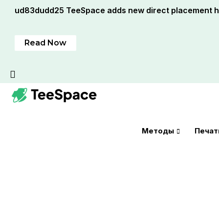
ud83dudd25 TeeSpace adds new direct placement hi
Read Now
Методы
Печат