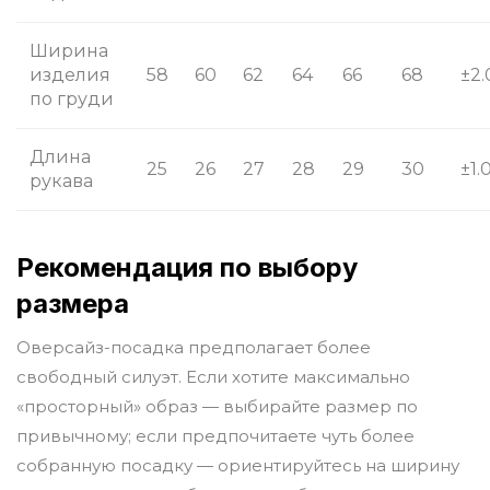
Ширина
изделия
58
60
62
64
66
68
±2.
по груди
Длина
25
26
27
28
29
30
±1.
рукава
Рекомендация по выбору
размера
Оверсайз-посадка предполагает более
свободный силуэт. Если хотите максимально
«просторный» образ — выбирайте размер по
привычному; если предпочитаете чуть более
собранную посадку — ориентируйтесь на ширину