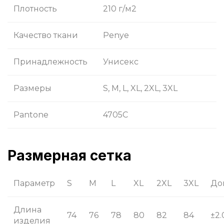
Плотность
210 г/м2
Качество ткани
Penye
Принадлежность
Унисекс
Размеры
S, M, L, XL, 2XL, 3XL
Pantone
4705C
Размерная сетка
Параметр
S
M
L
XL
2XL
3XL
До
Длина
74
76
78
80
82
84
±2.
изделия