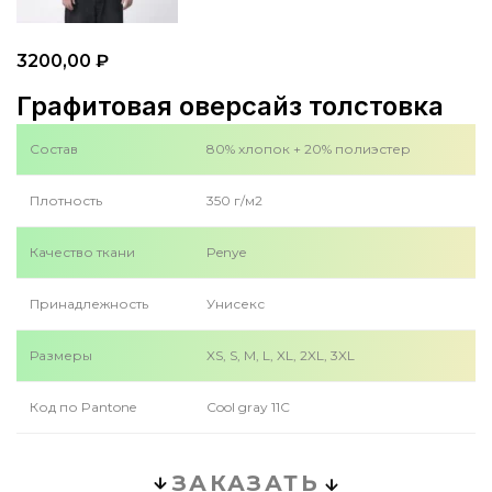
3200,00
₽
Графитовая оверсайз толстовка
Состав
80% хлопок + 20% полиэстер
Плотность
350 г/м2
Качество ткани
Penye
Принадлежность
Унисекс
Размеры
XS, S, M, L, XL, 2XL, 3XL
Код по Pantone
Cool gray 11C
ЗАКАЗАТЬ