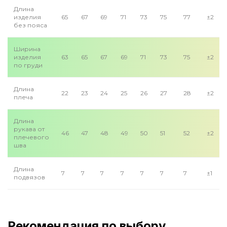
Длина
изделия
65
67
69
71
73
75
77
±2
без пояса
Ширина
изделия
63
65
67
69
71
73
75
±2
по груди
Длина
22
23
24
25
26
27
28
±2
плеча
Длина
рукава от
46
47
48
49
50
51
52
±2
плечевого
шва
Длина
7
7
7
7
7
7
7
±1
подвязов
Рекомендация по выбору